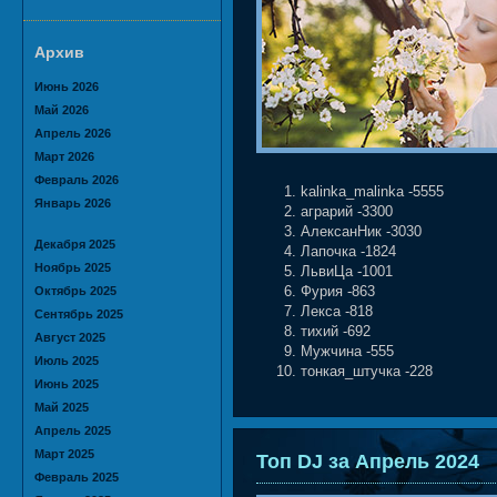
Архив
Июнь 2026
Май 2026
Апрель 2026
Март 2026
Февраль 2026
kalinka_malinka -5555
Январь 2026
аграрий -3300
АлексанНик -3030
Декабря 2025
Лапочка -1824
Ноябрь 2025
ЛьвиЦа -1001
Октябрь 2025
Фурия -863
Лекса -818
Сентябрь 2025
тихий -692
Август 2025
Мужчина -555
Июль 2025
тонкая_штучка -228
Июнь 2025
Май 2025
Апрель 2025
Март 2025
Топ DJ за Апрель 2024
Февраль 2025