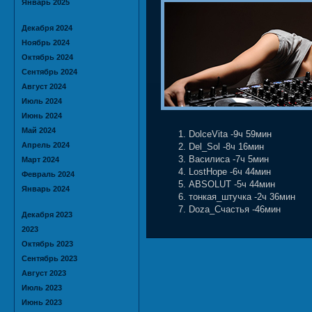
Январь 2025
Декабря 2024
Ноябрь 2024
Октябрь 2024
Сентябрь 2024
Август 2024
Июль 2024
Июнь 2024
Май 2024
DolceVita -9ч 59мин
Апрель 2024
Del_Sol -8ч 16мин
Василиса -7ч 5мин
Март 2024
LostHope -6ч 44мин
Февраль 2024
ABSOLUT -5ч 44мин
Январь 2024
тонкая_штучка -2ч 36мин
Doza_Счастья -46мин
Декабря 2023
2023
Октябрь 2023
Сентябрь 2023
Август 2023
Июль 2023
Июнь 2023