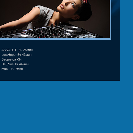
ABSOLUT -8ч 25мин
LostHope -5ч 41мин
Василиса -3ч
Del_Sol -1ч 44мин
mmx -1ч 7мин