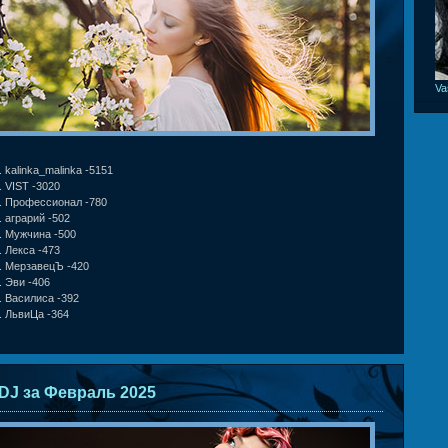
Va
kalinka_malinka -5151
VIST -3020
Профессионал -780
аграрий -502
Мужчина -500
Лекса -473
МерзавецЪ -420
Эви -406
Василиса -392
ЛьвиЦа -364
DJ за Февраль 2025