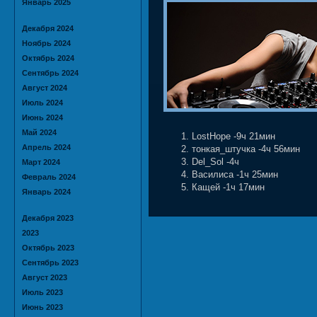
Январь 2025
Декабря 2024
Ноябрь 2024
Октябрь 2024
Сентябрь 2024
Август 2024
Июль 2024
Июнь 2024
Май 2024
LostHope -9ч 21мин
Апрель 2024
тонкая_штучка -4ч 56мин
Del_Sol -4ч
Март 2024
Василиса -1ч 25мин
Февраль 2024
Кащей -1ч 17мин
Январь 2024
Декабря 2023
2023
Октябрь 2023
Сентябрь 2023
Август 2023
Июль 2023
Июнь 2023