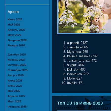
Архив
Июнь 2026
Май 2026
Апрель 2026
Март 2026
Февраль 2026
аграрий -2127
Январь 2026
ЛьвиЦа -2065
Мужчина -979
Декабря 2025
kalinka_malinka -702
Ноябрь 2025
тонкая_штучка -472
Октябрь 2025
Фурия -406
Del_Sol -403
Сентябрь 2025
Василиса -252
Август 2025
Mollo -227
Июль 2025
Invalid -171
Июнь 2025
Май 2025
Апрель 2025
Март 2025
Топ DJ за Июнь 2023
Февраль 2025